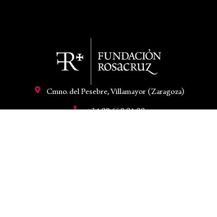
Cmno. del Pesebre, Villamayor (Zaragoza)
+34 97 658 91 00
hola@fundacionrosacruz.org
Mi cuenta
Aviso legal
Condiciones de venta
Política de privacidad
Política de cookies
Declaración de accesibilidad