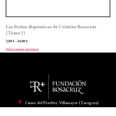
Las Bodas Alquímicas de Cristián Rosacruz
(Tomo I)
3,00
€
-
24,00
€
Seleccionar opciones
Cmno. del Pesebre, Villamayor (Zaragoza)
+34 97 658 91 00