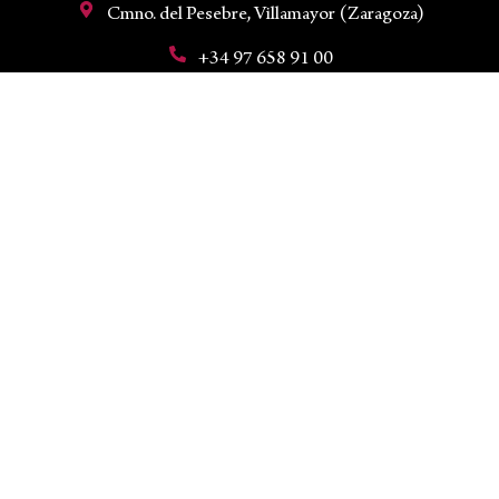
Cmno. del Pesebre, Villamayor (Zaragoza)
+34 97 658 91 00
hola@fundacionrosacruz.org
Mi cuenta
Aviso legal
Condiciones de venta
Política de privacidad
Política de cookies
Declaración de accesibilidad
Copyright © 2026 Fundación Rosacruz