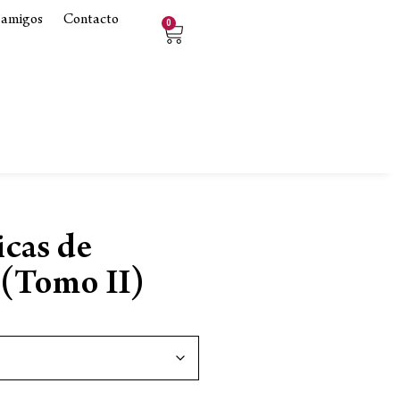
 amigos
Contacto
0
icas de
 (Tomo II)