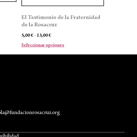
El Testimonio de la Fraternidad
de la Rosacruz
5,00
€
-
13,00
€
Seleccionar opciones
ola@fundacionrosacruz.org
sibilidad