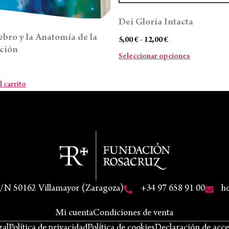
Dei Gloria Intacta
ebro y la Anatomía de la
5,00
€
-
12,00
€
ción
Seleccionar opciones
l carrito
S/N 50162 Villamayor (Zaragoza)
+34 97 658 91 00
h
Mi cuenta
Condiciones de venta
gal
Política de privacidad
Política de cookies
Declaración de acce