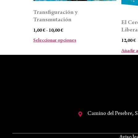
Transfiguración y
Transmutación
El Cer
Libera
1,00
€
-
10,00
€
Seleccionar opciones
12,00
€
Añadir a
Camino del Pesebre, 
Aviso le